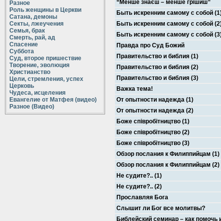
“Менше знаєш – менше грішиш”
Разное
Роль женщины в Церкви
Быть искренним самому с собой (1
Сатана, демоны
Секты, лжеучения
Быть искренним самому с собой (2
Семья, брак
Быть искренним самому с собой (3
Смерть, рай, ад
Спасение
Правда про Суд Божий
Суббота
Правительство и библия (1)
Суд, второе пришествие
Творение, эволюция
Правительство и библия (2)
Христианство
Правительство и библия (3)
Цели, стремления, успех
Церковь
Важка тема!
Чудеса, исцеления
Евангелие от Матфея (видео)
От опытности надежда (1)
Разное (Видео)
От опытности надежда (2)
Боже співробітництво (1)
Боже співробітництво (2)
Боже співробітництво (3)
Обзор послания к Филиппийцам (1)
Обзор послания к Филиппийцам (2)
Не судите?.. (1)
Не судите?.. (2)
Прославляя Бога
Слышит ли Бог все молитвы?
Библейский семинар – как помочь 