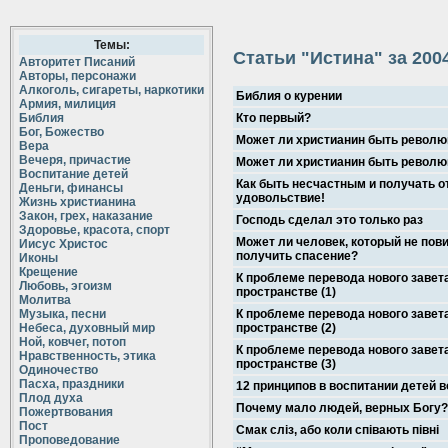
Темы:
Статьи "Истина" за 200
Авторитет Писаний
Авторы, персонажи
Алкоголь, сигареты, наркотики
Библия о курении
Армия, милиция
Библия
Кто первый?
Бог, Божество
Может ли христианин быть револю
Вера
Вечеря, причастие
Может ли христианин быть револю
Воспитание детей
Как быть несчастным и получать от
Деньги, финансы
удовольствие!
Жизнь христианина
Закон, грех, наказание
Господь сделал это только раз
Здоровье, красота, спорт
Может ли человек, который не пов
Иисус Христос
получить спасение?
Иконы
Крещение
К проблеме перевода нового завет
Любовь, эгоизм
пространстве (1)
Молитва
Музыка, песни
К проблеме перевода нового завет
Небеса, духовный мир
пространстве (2)
Ной, ковчег, потоп
К проблеме перевода нового завет
Нравственность, этика
пространстве (3)
Одиночество
Пасха, праздники
12 принципов в воспитании детей 
Плод духа
Почему мало людей, верных Богу?
Пожертвования
Пост
Смак сліз, або коли співають півні
Проповедование