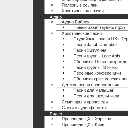
Полезные ccылки
Христианская поэзия
Аудио
Аудио Библия
Новый Завет (аудио, mp3)
Христианские песни
Студийные записи ЦХ г. Те
Песни Jacob Campbell
Песни Жигулина
Песни группы Lege Artis
Сборники "Песнь возрожде
Песни группы "Это мы"
Песенные конференции
Сборники христианских пе
Детские песни прославления
Песни для малышей
Песни для школьников
Семинары и проповеди
Стихи в аудиоформате
Видео
Проповеди ЦХ г. Харьков
Проповеди ЦХ г. Киев