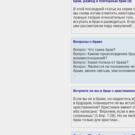
Брак, развод и повторный брак (4)
В этой последней статье из серии 
мы снова хотим отметить некотор
ложные теории относительно того, 
вступать в брак и разводиться. В 
уже рассмотрели пару лжеучений...
Вопросы о браке
Вопрос: Что такое брак?
Вопрос: Каково происхождение бр
взаимоотношений?
Вопрос: Какая польза от брака?
Вопрос: Является ли положение че
браке, менее святым, чем положен
...
Вступите ли вы в брак с христиани
Если вы не в браке, но надеетесь вс
в будущем, планируете ли вы вступи
христианином? Христиане имеют пр
ибо написано: “Впрочем, если и же
согрешишь” (1 Кор. 7:28). Но не явл
брак только для христиан...