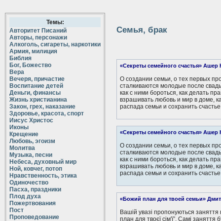
Темы:
Семья, брак
Авторитет Писаний
Авторы, персонажи
Алкоголь, сигареты, наркотики
Армия, милиция
Библия
Бог, Божество
«Секреты семейного счастья» Ашер
Вера
Вечеря, причастие
О создании семьи, о тех первых пр
Воспитание детей
сталкиваются молодые после свадьб
Деньги, финансы
как с ними бороться, как делать пр
Жизнь христианина
взрашивать любовь и мир в доме, к
Закон, грех, наказание
распада семьи и сохранить счастье
Здоровье, красота, спорт
Иисус Христос
Иконы
«Секреты семейного счастья» Ашер
Крещение
Любовь, эгоизм
О создании семьи, о тех первых пр
Молитва
сталкиваются молодые после свадьб
Музыка, песни
как с ними бороться, как делать пр
Небеса, духовный мир
взрашивать любовь и мир в доме, к
Ной, ковчег, потоп
распада семьи и сохранить счастье
Нравственность, этика
Одиночество
Пасха, праздники
Плод духа
«Божий план для твоей семьи» Дми
Пожертвования
Пост
Вашій увазі пропонуються заняття 
Проповедование
план для твоєї сім'ї”. Самі заняття