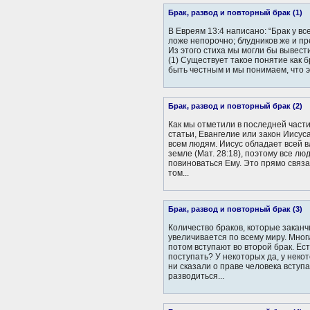
Брак, развод и повторный брак (1)
В Евреям 13:4 написано: “Брак у вс
ложе непорочно; блудников же и пр
Из этого стиха мы могли бы вывест
(1) Существует такое понятие как б
быть честным и мы понимаем, что эт
Брак, развод и повторный брак (2)
Как мы отметили в последней час
статьи, Евангелие или закон Иисус
всем людям. Иисус обладает всей в
земле (Мат. 28:18), поэтому все л
повиноваться Ему. Это прямо связа
том...
Брак, развод и повторный брак (3)
Количество браков, которые закан
увеличивается по всему миру. Мно
потом вступают во второй брак. Ест
поступать? У некоторых да, у неко
ни сказали о праве человека вступа
разводиться...