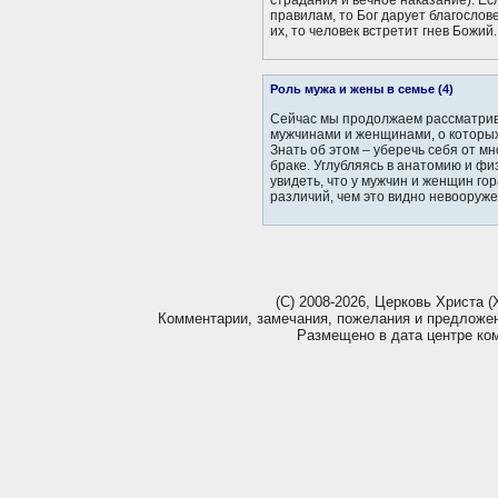
страдания и вечное наказание). Ес
правилам, то Бог дарует благослов
их, то человек встретит гнев Божий..
Роль мужа и жены в семье (4)
Сейчас мы продолжаем рассматрив
мужчинами и женщинами, о которых
Знать об этом – уберечь себя от м
браке. Углубляясь в анатомию и ф
увидеть, что у мужчин и женщин го
различий, чем это видно невооруже
(С) 2008-2026, Церковь Христа (Х
Комментарии, замечания, пожелания и предложе
Размещено в дата центре ко