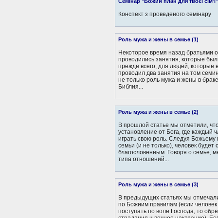
Семінар "Божий план для твоєї сім'ї"
Конспект з проведеного семінару
Роль мужа и жены в семье (1)
Некоторое время назад братьями 
проводились занятия, которые бы
прежде всего, для людей, которые в
проводил два занятия на том семи
не только роль мужа и жены в браке
Библия...
Роль мужа и жены в семье (2)
В прошлой статье мы отметили, что
установление от Бога, где каждый 
играть свою роль. Следуя Божьему
семьи (и не только), человек будет
благословенным. Говоря о семье, 
типа отношений...
Роль мужа и жены в семье (3)
В предыдущих статьях мы отмечали,
по Божиим правилам (если человек
поступать по воле Господа, то обре