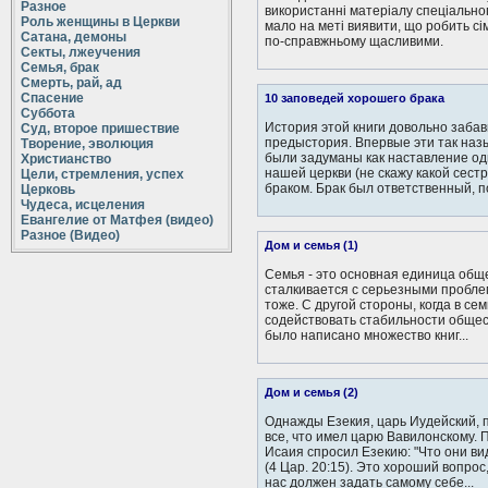
Разное
використанні матеріалу спеціально
Роль женщины в Церкви
мало на меті виявити, що робить сім
Сатана, демоны
по-справжньому щасливими.
Секты, лжеучения
Семья, брак
Смерть, рай, ад
Спасение
10 заповедей хорошего брака
Суббота
История этой книги довольно забав
Суд, второе пришествие
предыстория. Впервые эти так на
Творение, эволюция
были задуманы как наставление од
Христианство
нашей церкви (не скажу какой сестр
Цели, стремления, успех
браком. Брак был ответственный, по
Церковь
Чудеса, исцеления
Евангелие от Матфея (видео)
Разное (Видео)
Дом и семья (1)
Семья - это основная единица обще
сталкивается с серьезными пробле
тоже. С другой стороны, когда в се
содействовать стабильности общес
было написано множество книг...
Дом и семья (2)
Однажды Езекия, царь Иудейский, 
все, что имел царю Вавилонскому. 
Исаия спросил Езекию: "Что они ви
(4 Цар. 20:15). Это хороший вопрос
нас должен задать самому себе...