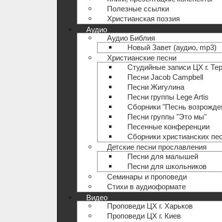
Полезные ccылки
Христианская поэзия
Аудио
Аудио Библия
Новый Завет (аудио, mp3)
Христианские песни
Студийные записи ЦХ г. Те
Песни Jacob Campbell
Песни Жигулина
Песни группы Lege Artis
Сборники "Песнь возрожде
Песни группы "Это мы"
Песенные конференции
Сборники христианских пе
Детские песни прославления
Песни для малышей
Песни для школьников
Семинары и проповеди
Стихи в аудиоформате
Видео
Проповеди ЦХ г. Харьков
Проповеди ЦХ г. Киев