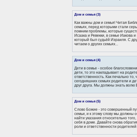
Дом и семья (3)
Как важны дом и семья! Читая Библ
семьях, перед которыми стали се
помним проблемы, которые сущест
Исаака и Ревекки, в семье Иакова и
который был судьёй Израиля. С др
читаем о других семьях...
Дом и семья (4)
Дети в семье - особое благословени
дети, то это накладывает на роди
ответственность. Как печально то, 
сегодняшних семьях родители и де
друг друга. Мы должны знать волю Б
Дом и семья (5)
Слово Божие - это совершенный пу
семьи, и к этому слову мы должны 
найти указания относительно того,
себя в доме. Давайте снова обрат
роли и ответственности родителей и