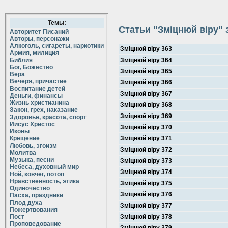
Темы:
Статьи "Зміцнюй віру" 
Авторитет Писаний
Авторы, персонажи
Алкоголь, сигареты, наркотики
Зміцнюй віру 363
Армия, милиция
Библия
Зміцнюй віру 364
Бог, Божество
Зміцнюй віру 365
Вера
Вечеря, причастие
Зміцнюй віру 366
Воспитание детей
Зміцнюй віру 367
Деньги, финансы
Жизнь христианина
Зміцнюй віру 368
Закон, грех, наказание
Зміцнюй віру 369
Здоровье, красота, спорт
Иисус Христос
Зміцнюй віру 370
Иконы
Крещение
Зміцнюй віру 371
Любовь, эгоизм
Зміцнюй віру 372
Молитва
Музыка, песни
Зміцнюй віру 373
Небеса, духовный мир
Зміцнюй віру 374
Ной, ковчег, потоп
Нравственность, этика
Зміцнюй віру 375
Одиночество
Зміцнюй віру 376
Пасха, праздники
Плод духа
Зміцнюй віру 377
Пожертвования
Пост
Зміцнюй віру 378
Проповедование