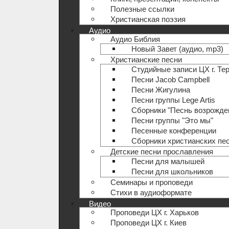
Полезные ccылки
Христианская поэзия
Аудио
Аудио Библия
Новый Завет (аудио, mp3)
Христианские песни
Студийные записи ЦХ г. Те
Песни Jacob Campbell
Песни Жигулина
Песни группы Lege Artis
Сборники "Песнь возрожде
Песни группы "Это мы"
Песенные конференции
Сборники христианских пе
Детские песни прославления
Песни для малышей
Песни для школьников
Семинары и проповеди
Стихи в аудиоформате
Видео
Проповеди ЦХ г. Харьков
Проповеди ЦХ г. Киев