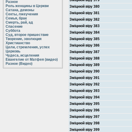
Зміцнюй віру 379
Разное
Роль женщины в Церкви
Зміцнюй віру 380
Сатана, демоны
Зміцнюй віру 381
Секты, лжеучения
Семья, брак
Зміцнюй віру 382
Смерть, рай, ад
Зміцнюй віру 383
Спасение
Суббота
Зміцнюй віру 384
Суд, второе пришествие
Творение, эволюция
Зміцнюй віру 385
Христианство
Зміцнюй віру 386
Цели, стремления, успех
Церковь
Зміцнюй віру 387
Чудеса, исцеления
Зміцнюй віру 388
Евангелие от Матфея (видео)
Разное (Видео)
Зміцнюй віру 389
Зміцнюй віру 390
Зміцнюй віру 391
Зміцнюй віру 392
Зміцнюй віру 393
Зміцнюй віру 394
Зміцнюй віру 395
Зміцнюй віру 396
Зміцнюй віру 397
Зміцнюй віру 398
Зміцнюй віру 399