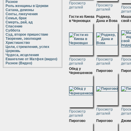
Разное
Просмотр
Просмотр
Роль женщины в Церкви
деталей
Прос
деталей
Сатана, демоны
дета
Секты, лжеучения
Гости из Киева
Роджер,
Маша
Семья, брак
в Черновцах
Дана и Вова
свой 
Смерть, рай, ад
Спасение
Суббота
Суд, второе пришествие
Творение, эволюция
Христианство
Цели, стремления, успех
Церковь
Чудеса, исцеления
Евангелие от Матфея (видео)
Просмотр
Просмотр
Прос
Разное (Видео)
деталей
деталей
дета
Обед у
Пирогово
Пиро
Чернешенков
Просмотр
Прос
Просмотр
деталей
дета
деталей
Пирогово
Пирогово
Джим