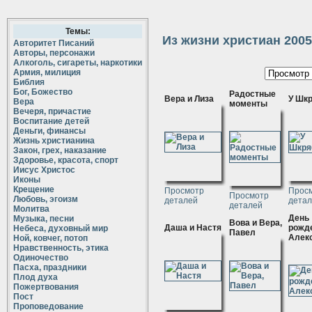
Темы:
Из жизни христиан 2005
Авторитет Писаний
Авторы, персонажи
Алкоголь, сигареты, наркотики
Армия, милиция
Библия
Бог, Божество
Радостные
Вера и Лиза
У Шк
Вера
моменты
Вечеря, причастие
Воспитание детей
Деньги, финансы
Жизнь христианина
Закон, грех, наказание
Здоровье, красота, спорт
Иисус Христос
Иконы
Крещение
Просмотр
Прос
Просмотр
Любовь, эгоизм
деталей
дета
деталей
Молитва
День
Музыка, песни
Вова и Вера,
Даша и Настя
рожд
Небеса, духовный мир
Павел
Алек
Ной, ковчег, потоп
Нравственность, этика
Одиночество
Пасха, праздники
Плод духа
Пожертвования
Пост
Проповедование