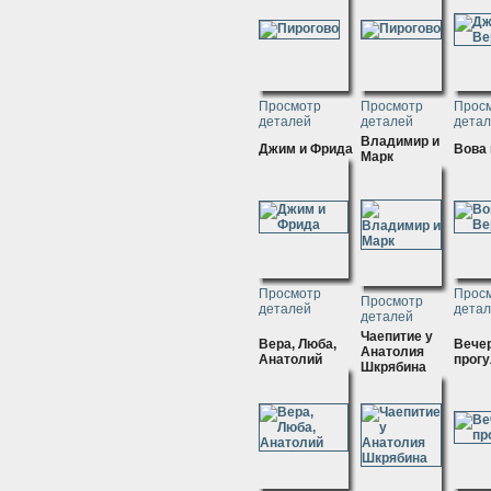
Просмотр
Просмотр
Прос
деталей
деталей
дета
Владимир и
Джим и Фрида
Вова 
Марк
Просмотр
Прос
Просмотр
деталей
дета
деталей
Чаепитие у
Вера, Люба,
Вече
Анатолия
Анатолий
прогу
Шкрябина