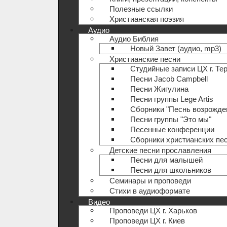
Полезные ccылки
Христианская поэзия
Аудио
Аудио Библия
Новый Завет (аудио, mp3)
Христианские песни
Студийные записи ЦХ г. Те
Песни Jacob Campbell
Песни Жигулина
Песни группы Lege Artis
Сборники "Песнь возрожде
Песни группы "Это мы"
Песенные конференции
Сборники христианских пе
Детские песни прославления
Песни для малышей
Песни для школьников
Семинары и проповеди
Стихи в аудиоформате
Видео
Проповеди ЦХ г. Харьков
Проповеди ЦХ г. Киев