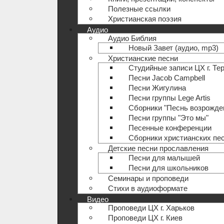
Полезные ccылки
Христианская поэзия
Аудио
Аудио Библия
Новый Завет (аудио, mp3)
Христианские песни
Студийные записи ЦХ г. Те
Песни Jacob Campbell
Песни Жигулина
Песни группы Lege Artis
Сборники "Песнь возрожде
Песни группы "Это мы"
Песенные конференции
Сборники христианских пе
Детские песни прославления
Песни для малышей
Песни для школьников
Семинары и проповеди
Стихи в аудиоформате
Видео
Проповеди ЦХ г. Харьков
Проповеди ЦХ г. Киев