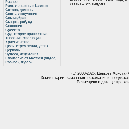
есть? Ибо есть некоторые люди, ко
Разное
сатана – это выдумка...
Роль женщины в Церкви
Сатана, демоны
Секты, лжеучения
Семья, брак
Смерть, рай, ад
Спасение
Суббота
Суд, второе пришествие
Творение, эволюция
Христианство
Цели, стремления, успех
Церковь
Чудеса, исцеления
Евангелие от Матфея (видео)
Разное (Видео)
(С) 2008-2026, Церковь Христа (Х
Комментарии, замечания, пожелания и предложе
Размещено в дата центре ко