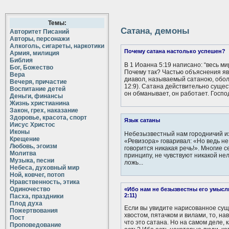
Темы:
Сатана, демоны
Авторитет Писаний
Авторы, персонажи
Алкоголь, сигареты, наркотики
Почему сатана настолько успешен?
Армия, милиция
Библия
В 1 Иоанна 5:19 написано: “весь ми
Бог, Божество
Почему так? Частью объяснения яв
Вера
диавол, называемый сатаною, обол
Вечеря, причастие
12:9). Сатана действительно сущест
Воспитание детей
он обманывает, он работает. Господ
Деньги, финансы
Жизнь христианина
Закон, грех, наказание
Здоровье, красота, спорт
Язык сатаны
Иисус Христос
Иконы
Небезызвестный нам городничий из
Крещение
«Ревизора» говаривал: «Но ведь не
Любовь, эгоизм
говорится никакая речь!». Многие с
Молитва
принципу, не чувствуют никакой нел
Музыка, песни
ложь...
Небеса, духовный мир
Ной, ковчег, потоп
Нравственность, этика
Одиночество
«Ибо нам не безызвестны его умыслы
2:11)
Пасха, праздники
Плод духа
Если вы увидите нарисованное сущ
Пожертвования
хвостом, пятачком и вилами, то, на
Пост
что это сатана. Но на самом деле, к
Проповедование