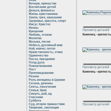
Вера
Вечеря, причастие
Воспитание детей
Деньги, финансы
Жизнь христианина
Закон, грех, наказание
Здоровье, красота, спорт
Иисус Христос
Иконы
Просмотр деталей
Крещение
Каменец - крепость
Любовь, эгоизм
Молитва
Музыка, песни
Небеса, духовный мир
Ной, ковчег, потоп
Нравственность, этика
Одиночество
Пасха, праздники
Плод духа
Пожертвования
Просмотр деталей
Пост
Каменец - крепость
Проповедование
Разное
Роль женщины в Церкви
Сатана, демоны
Секты, лжеучения
Семья, брак
Смерть, рай, ад
Спасение
Суббота
Суд, второе пришествие
Просмотр деталей
Творение, эволюция