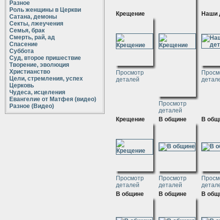
Разное
Роль женщины в Церкви
Крещение
Наши 
Сатана, демоны
Секты, лжеучения
Семья, брак
Смерть, рай, ад
Спасение
Суббота
Суд, второе пришествие
Творение, эволюция
Христианство
Просмотр
Просм
Цели, стремления, успех
деталей
детал
Церковь
Чудеса, исцеления
Евангелие от Матфея (видео)
Просмотр
Разное (Видео)
деталей
Крещение
В общине
В общ
Просмотр
Просмотр
Просм
деталей
деталей
детал
В общине
В общине
В общ