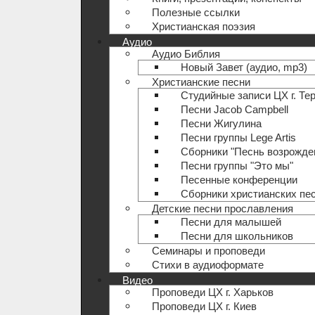
Полезные ccылки
Христианская поэзия
Аудио
Аудио Библия
Новый Завет (аудио, mp3)
Христианские песни
Студийные записи ЦХ г. Те
Песни Jacob Campbell
Песни Жигулина
Песни группы Lege Artis
Сборники "Песнь возрожде
Песни группы "Это мы"
Песенные конференции
Сборники христианских пе
Детские песни прославления
Песни для малышей
Песни для школьников
Семинары и проповеди
Стихи в аудиоформате
Видео
Проповеди ЦХ г. Харьков
Проповеди ЦХ г. Киев