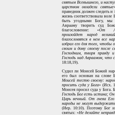
святым Всевышнего, и насту
царством овладели святые
праведник должен следить и з
жизнь соответствовала воле 
быть угодными Богу, мы
Аврааму творить суд Бож
благословение: «
От Ав
произойдет народ велик
благословятся в нем все на
избрал его для того, чтобы 
своим и дому своему после с
Господним, творя правду и
Господь над Авраамом, что с
18:18,19).
Судил ли Моисей Божий наро
его был основан на слове 
Моисей тестю своему: наро
просить суда у Бога
» (Исх. 
Моисея просил суда у Бога. Б
Господь Бог есть истина; Он
Царь вечный. От гнева Его
народы не могут выдержать
(Иер. 10:10). Поэтому Бог и
святых: «
Не делайте неправд