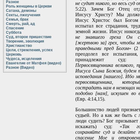
Разное
не судит никого, но весь суд
Роль женщины в Церкви
5:22). Зачем Бог Отец от
Сатана, демоны
Иисусу Христу? Мы должн
Секты, лжеучения
Семья, брак
Иисус Христос был Богом 
Смерть, рай, ад
испытал все страдания, тру
Спасение
земной жизни. Иисус никогд
Суббота
не знавшего греха Он с
Суд, второе пришествие
Творение, эволюция
[жертвою за] грех, чтобы м
Христианство
праведными пред Богом
» (2
Цели, стремления, успех
преодолел все испытания
Церковь
Чудеса, исцеления
принадлежит суд: 
Евангелие от Матфея (видео)
Первосвященника великого, п
Разное (Видео)
Иисуса Сына Божия, будем 
исповедания [нашего]. Ибо м
первосвященника, кот
сострадать нам в немощах н
подобно [нам], искушен во в
(Евр. 4:14,15).
Большинство людей признает,
судьей. Но а как же быть с
люди судить? Бог призывает 
искажать) суд: «
Так го
сохраняйте суд и делайте п
спасение Мое и откровен