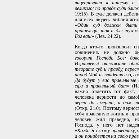
лицеприятен к нищему и 
великого; по правде суди бли
19:15). В суде должен дейст
для всех людей. Библия ясно
«
Один суд должен быть 
пришельца, так и для туземц
Бог ваш
» (Лев. 24:22).
Когда кто-то произносит с
обвинения, не должно б
говорит Господь Бог: дово
Израилевы! отложите обид
творите суд и правду, пере
народ Мой из владения его, г
Да будут у вас правильные 
ефа и правильный бат
» (Ие
важно отметить тот факт, 
человека верности до самой
верен до смерти, и дам т
(Откр. 2:10). Поэтому вернос
себя праведную жизнь и пра
человек жил праведно, н
Господа, у него нет наде
«
Когда Я скажу праведнику, 
а он понадеется на свою пра