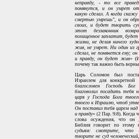
неправду, - то все праве
помянутся, и он умрет от
какую сделал. А когда скажу
смертью умрешь", и он обр
своих, и будет творить суд
этот беззаконник возвр
похищенное заплатит, будет 
жизни, не делая ничего худо
жив, не умрет. Ни один из гр
сделал, не помянется ему; о
и правду, он будет жив
» (И
почему так важно быть верны
Царь Соломон был поста
Израилем для конкретной 
благословен Господь Бо
благоволил посадить тебя 
царя у Господа Бога твоег
твоего к Израилю, чтоб утве
Он поставил тебя царем над 
и правду
» (2 Пар. 9:8). Когда
слова осуждения, что он 
Библия говорит по этому 
судьям: смотрите, что 
творите не суд человеческий,