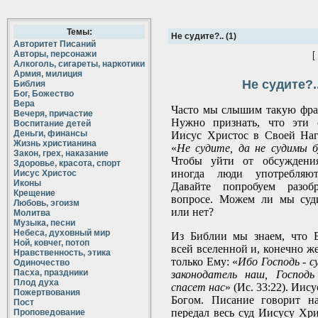
Темы:
Не судите?.. (1)
Авторитет Писаний
Авторы, персонажи
[
Алкоголь, сигареты, наркотики
Армия, милиция
Не судите?..
Библия
Бог, Божество
Вера
Часто мы слышим такую фра
Вечеря, причастие
Нужно признать, что эти 
Воспитание детей
Деньги, финансы
Иисус Христос в Своей Наг
Жизнь христианина
«
Не судите, да не судимы 
Закон, грех, наказание
Чтобы уйти от обсуждения
Здоровье, красота, спорт
иногда люди употребляю
Иисус Христос
Иконы
Давайте попробуем разоб
Крещение
вопросе. Можем ли мы суд
Любовь, эгоизм
или нет?
Молитва
Музыка, песни
Небеса, духовный мир
Из Библии мы знаем, что Б
Ной, ковчег, потоп
всей вселенной и, конечно ж
Нравственность, этика
только Ему: «
Ибо Господь - с
Одиночество
Пасха, праздники
законодатель наш, Господ
Плод духа
спасет нас
» (Ис. 33:22). Иис
Пожертвования
Богом. Писание говорит н
Пост
передал весь суд Иисусу Хри
Проповедование