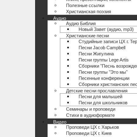
Полезные ccылки
Христианская поэзия
Аудио
Аудио Библия
Новый Завет (аудио, mp3)
Христианские песни
Студийные записи ЦХ г. Те
Песни Jacob Campbell
Песни Жигулина
Песни группы Lege Artis
Сборники "Песнь возрожде
Песни группы "Это мы"
Песенные конференции
Сборники христианских пе
Детские песни прославления
Песни для малышей
Песни для школьников
Семинары и проповеди
Стихи в аудиоформате
Видео
Проповеди ЦХ г. Харьков
Проповеди ЦХ г. Киев