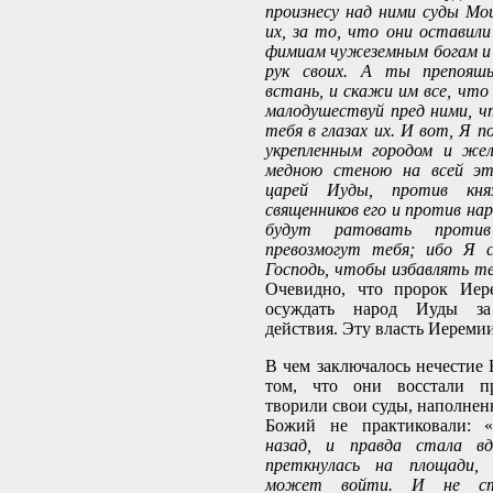
произнесу над ними суды Мои
их, за то, что они оставили
фимиам чужеземным богам и 
рук своих. А ты препояшь
встань, и скажи им все, что
малодушествуй пред ними, ч
тебя в глазах их. И вот, Я 
укрепленным городом и же
медною стеною на всей эт
царей Иуды, против кня
священников его и против нар
будут ратовать проти
превозмогут тебя; ибо Я 
Господь, чтобы избавлять т
Очевидно, что пророк Иер
осуждать народ Иуды за
действия. Эту власть Иеремии
В чем заключалось нечестие 
том, что они восстали п
творили свои суды, наполнен
Божий не практиковали: 
назад, и правда стала вд
преткнулась на площади,
может войти. И не ст