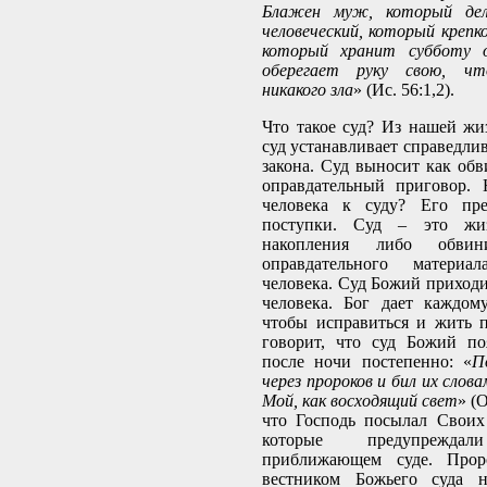
Блажен муж, который де
человеческий, который крепк
который хранит субботу о
оберегает руку свою, ч
никакого зла
» (Ис. 56:1,2).
Что такое суд? Из нашей жи
суд устанавливает справедли
закона. Суд выносит как обв
оправдательный приговор. 
человека к суду? Его пре
поступки. Суд – это жи
накопления либо обвини
оправдательного матери
человека. Суд Божий приходи
человека. Бог дает каждом
чтобы исправиться и жить 
говорит, что суд Божий по
после ночи постепенно: «
П
через пророков и бил их слов
Мой, как восходящий свет
» (
что Господь посылал Своих
которые предупреж
приближающем суде. Про
вестником Божьего суда 