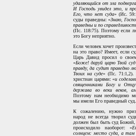
удаляющийся от зла подверга
И Господь увидел это, и п
Его, что нет суда
» (Ис. 59:
суды праведны: «
Знаю, Госпо
праведны и по справедливост
(Пс. 118:75). Поэтому если 
это Богу неприятно.
Если человек хочет произвест
на это право? Имеет, если су
Царь Давид просил о свое
«
Боже! даруй царю Твой суд
правду, да судит праведно л
Твоих на суде
» (Пс. 71:1,2)
христиан царями: «
и соделав
священниками Богу и Отцу
держава во веки веков, ам
Поэтому нам необходимо мо
мы имели Его праведный суд.
К сожалению, нужно приз
народ не всегда творил су
должен был быть суд Божий, 
происходило наоборот: «
Е
солнцем: место суда, а там 