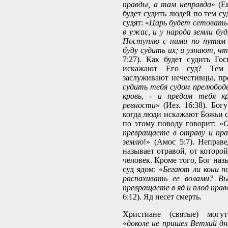
правды, а там неправда
» (Е
будет судить людей по тем с
судят: «
Царь будет сетовать,
в ужас, и у народа земли бу
Поступлю с ними по путям 
буду судить их; и узнают, ч
7:27). Как будет судить Гос
искажают Его суд? Тем 
заслуживают нечестивцы, пр
судить тебя судом прелюбод
кровь, - и предам тебя к
ревности
» (Иез. 16:38). Бог
когда люди искажают Божьи 
по этому поводу говорит: «
О
превращаете в отраву и пра
землю
!» (Амос 5:7). Неправ
называет отравой, от которо
человек. Кроме того, Бог на
суд ядом: «
Бегают ли кони п
распахивать ее волами? В
превращаете в яд и плод прав
6:12). Яд несет смерть.
Христиане (святые) могут
«
доколе не пришел Ветхий дн