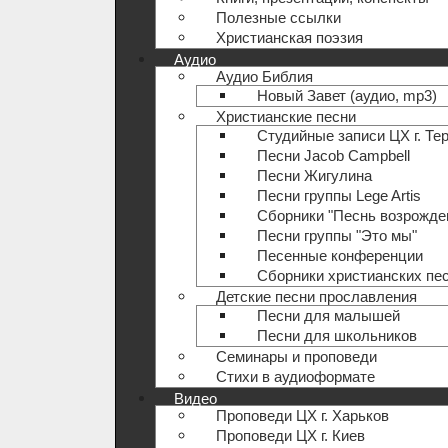
Полезные ccылки
Христианская поэзия
Аудио
Аудио Библия
Новый Завет (аудио, mp3)
Христианские песни
Студийные записи ЦХ г. Те
Песни Jacob Campbell
Песни Жигулина
Песни группы Lege Artis
Сборники "Песнь возрожде
Песни группы "Это мы"
Песенные конференции
Сборники христианских пе
Детские песни прославления
Песни для малышей
Песни для школьников
Семинары и проповеди
Стихи в аудиоформате
Видео
Проповеди ЦХ г. Харьков
Проповеди ЦХ г. Киев