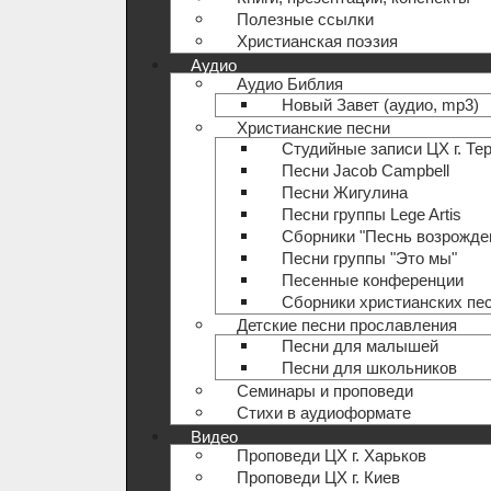
Полезные ccылки
Христианская поэзия
Аудио
Аудио Библия
Новый Завет (аудио, mp3)
Христианские песни
Студийные записи ЦХ г. Те
Песни Jacob Campbell
Песни Жигулина
Песни группы Lege Artis
Сборники "Песнь возрожде
Песни группы "Это мы"
Песенные конференции
Сборники христианских пе
Детские песни прославления
Песни для малышей
Песни для школьников
Семинары и проповеди
Стихи в аудиоформате
Видео
Проповеди ЦХ г. Харьков
Проповеди ЦХ г. Киев