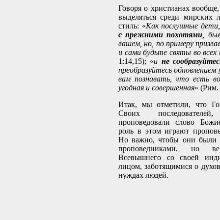
Говоря о христианах вообще
выделяться среди мирских 
стиль: «
Как послушные дети
с прежними похотями
, бы
вашем, но, по примеру призва
и сами будьте святы во всех
1:14,15); «
и
не сообразуйтес
преобразуйтесь обновлением 
вам познавать, что есть во
угодная и совершенная
» (Рим. 
Итак, мы отметили, что Го
Своих последователе
проповедовали слово Божи
роль в этом играют пропов
Но важно, чтобы они были
проповедниками, но в
Всевышнего со своей инди
лицом, заботящимися о духо
нуждах людей.