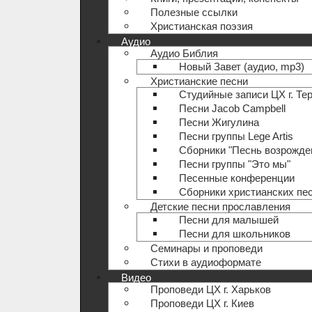
Полезные ccылки
Христианская поэзия
Аудио
Аудио Библия
Новый Завет (аудио, mp3)
Христианские песни
Студийные записи ЦХ г. Те
Песни Jacob Campbell
Песни Жигулина
Песни группы Lege Artis
Сборники "Песнь возрожде
Песни группы "Это мы"
Песенные конференции
Сборники христианских пе
Детские песни прославления
Песни для малышей
Песни для школьников
Семинары и проповеди
Стихи в аудиоформате
Видео
Проповеди ЦХ г. Харьков
Проповеди ЦХ г. Киев