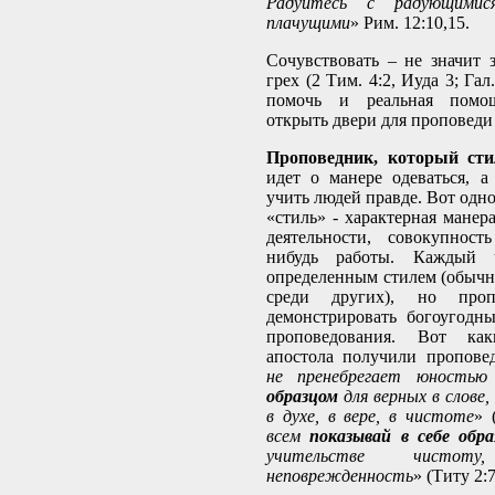
Радуйтесь с радующими
плачущими
» Рим. 12:10,15.
Сочувствовать – не значит з
грех (2 Тим. 4:2, Иуда 3; Гал
помочь и реальная помо
открыть двери для проповеди
Проповедник, который сти
идет о манере одеваться, 
учить людей правде. Вот одно
«стиль» - характерная манер
деятельности, совокупност
нибудь работы. Каждый ч
определенным стилем (обычно
среди других), но проп
демонстрировать богоугодн
проповедования. Вот ка
апостола получили пропове
не пренебрегает юность
образцом
для верных в слове,
в духе, в вере, в чистоте
» 
всем
показывай в себе обра
учительстве чистоту,
неповрежденность
» (Титу 2:7