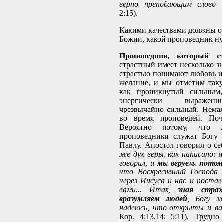
верно преподающим слово
2:15).
Какими качествами должны о
Божии, какой проповедник н
Проповедник, который с
страстный имеет несколько з
страстью понимают любовь и
желание, и мы отметим так
как проникнутый сильным
энергически выражен
чрезвычайно сильный. Нема
во время проповедей. Поч
Вероятно потому, что д
проповедники служат Богу 
Павлу. Апостол говорил о се
же дух веры, как написано: 
говорил, и
мы веруем, потом
что Воскресивший Господа 
через Иисуса и нас и поста
вами... Итак,
зная стра
вразумляем людей
, Богу 
надеюсь, что открыты и в
Кор. 4:13,14; 5:11). Трудно