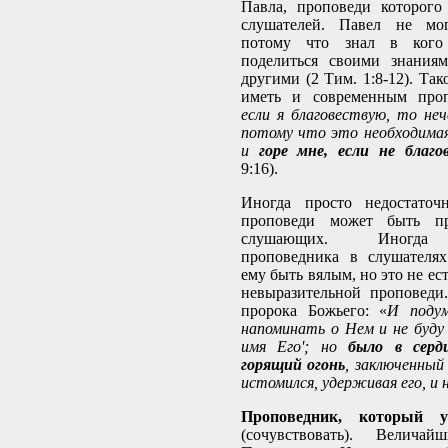
Павла, проповеди которого
слушателей. Павел не мог
потому что знал в кого
поделиться своими знания
другими (2 Тим. 1:8-12). Та
иметь и современным проп
если я благовествую, то неч
потому что это необходимая
и
горе мне, если не благо
9:16).
Иногда просто недостаточ
проповеди может быть п
слушающих. Иногда р
проповедника в слушателя
ему быть вялым, но это не ес
невыразительной проповеди
пророка Божьего: «
И подум
напоминать о Нем и не буду 
имя Его'; но
было в серд
горящий огонь
, заключенный 
истомился, удерживая его, и 
Проповедник, который у
(сочувствовать). Велич