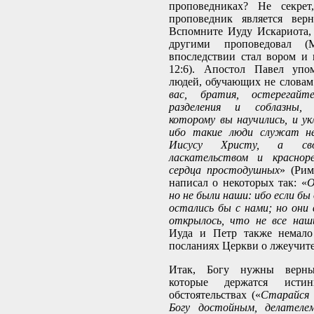
проповедниках? Не секрет
проповедник является вер
Вспомните Иуду Искариота,
другими проповедовал (М
впоследствии стал вором и 
12:6). Апостол Павел упо
людей, обучающих не словам 
вас, братия, остерегайте
разделения и соблазны, 
которому вы научились, и ук
ибо такие люди служат не
Иисусу Христу, а св
ласкательством и краснор
сердца простодушных
» (Рим
написал о некоторых так: «
О
но не были наши: ибо если бы
остались бы с нами; но они 
открылось, что не все наш
Иуда и Петр также немало
посланиях Церкви о лжеучите
Итак, Богу нужны верны
которые держатся ист
обстоятельствах («
Старайся 
Богу достойным, делателем