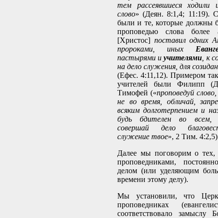
тем рассеявшиеся ходили и
слово
» (Деян. 8:1,4; 11:19).
были и те, которые должны 
проповедью слова более 
[Христос]
поставил одних Ап
пророками, иных
Еванг
пастырями и
учителями
, к 
на дело служения, для созида
(Ефес. 4:11,12). Примером та
учителей были Филипп (Де
Тимофей («
проповедуй слово,
не во время, обличай, запр
всяким долготерпением и на
будь бдителен во всем, п
совершай дело благовес
служение твое
», 2 Тим. 4:2,5)
Далее мы поговорим о тех,
проповедниками, постоянн
делом (или уделяющим б
о
л
времени этому делу).
Мы установили, что Церк
проповедниках (евангел
соответствовало замыслу 