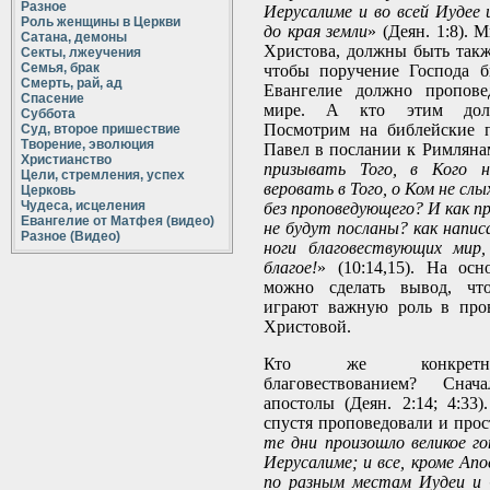
Разное
Иерусалиме и во всей Иудее
Роль женщины в Церкви
до края земли
» (Деян. 1:8). 
Сатана, демоны
Христова, должны быть такж
Секты, лжеучения
Семья, брак
чтобы поручение Господа 
Смерть, рай, ад
Евангелие должно пропове
Спасение
мире. А кто этим долж
Суббота
Посмотрим на библейские 
Суд, второе пришествие
Творение, эволюция
Павел в послании к Римлянам
Христианство
призывать Того, в Кого н
Цели, стремления, успех
веровать в Того, о Ком не сл
Церковь
Чудеса, исцеления
без проповедующего? И как п
Евангелие от Матфея (видео)
не будут посланы? как напис
Разное (Видео)
ноги благовествующих мир,
благое!
» (10:14,15). На ос
можно сделать вывод, чт
играют важную роль в про
Христовой.
Кто же конкретно
благовествованием? Сна
апостолы (Деян. 2:14; 4:33)
спустя проповедовали и прост
те дни произошло великое го
Иерусалиме; и все, кроме Апо
по разным местам Иудеи и 