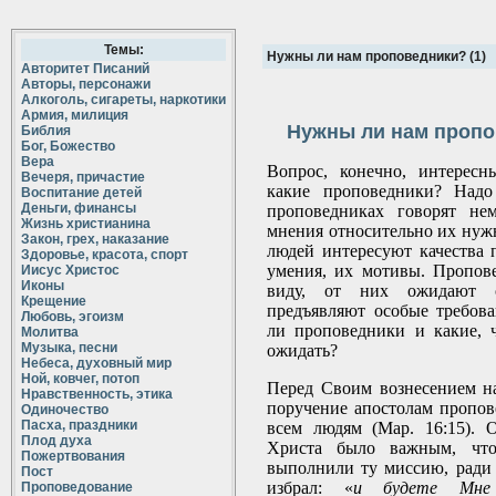
Темы:
Нужны ли нам проповедники? (1)
Авторитет Писаний
Авторы, персонажи
Алкоголь, сигареты, наркотики
Армия, милиция
Нужны ли нам пропо
Библия
Бог, Божество
Вера
Вопрос, конечно, интересн
Вечеря, причастие
какие проповедники? Надо
Воспитание детей
Деньги, финансы
проповедниках говорят нем
Жизнь христианина
мнения относительно их нуж
Закон, грех, наказание
людей интересуют качества 
Здоровье, красота, спорт
умения, их мотивы. Пропов
Иисус Христос
Иконы
виду, от них ожидают 
Крещение
предъявляют особые требов
Любовь, эгоизм
ли проповедники и какие, 
Молитва
Музыка, песни
ожидать?
Небеса, духовный мир
Ной, ковчег, потоп
Перед Своим вознесением н
Нравственность, этика
поручение апостолам пропов
Одиночество
Пасха, праздники
всем людям (Мар. 16:15). 
Плод духа
Христа было важным, чт
Пожертвования
выполнили ту миссию, ради
Пост
избрал: «
и будете Мне 
Проповедование