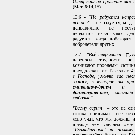
Отец ваш не простит вам с
(Мат. 6:14,15).
13:6 -
"Не радуется неправ
истине"
– не радуется, когд
неправильно, не поступ
печалится из-за злых де
радуется, когда побеждает
добродетели других.
13:7 -
"Всё покрывает"
(“усе
переносит трудности, не 
возникают проблемы. Истин
преодолевать их. Ефесянам 4:
в Господе, умоляю вас
пос
звания
, в которое вы при
смиренномудрием и
долготерпением
, снисход
любовью".
"Всему верит"
– это не озн
готова принимать всё безр
ясно учат, что мы должны и
прежде чем сделаем оконч
“
Возлюбленные! не всякому