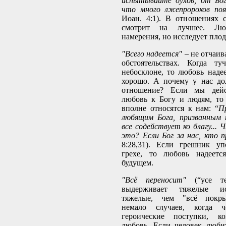
испытывайте духов, от Бог
что много лжепророков поя
Иоан. 4:1). В отношениях 
смотрит на лучшее. Лю
намерения, но исследует пло
"Всего надеется"
– не отчаив
обстоятельствах. Когда т
небосклоне, то любовь надее
хорошо. А почему у нас до
отношение? Если мы дейс
любовь к Богу и людям, то
вполне относятся к нам: “
П
любящим Бога, призванным 
все содействует ко благу...
это? Если Бог за нас, кто 
8:28,31). Если грешник уп
грехе, то любовь надеетс
будущем.
"Всё переносит"
(“усе те
выдерживает тяжелые ис
тяжелые, чем "всё покрыв
немало случаев, когда ч
героические поступки, к
любовь. Если человек люби