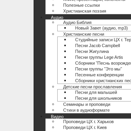
Полезные ccылки
Христианская поэзия
Аудио
Аудио Библия
Новый Завет (аудио, mp3)
Христианские песни
Студийные записи ЦХ г. Те
Песни Jacob Campbell
Песни Жигулина
Песни группы Lege Artis
Сборники "Песнь возрожде
Песни группы "Это мы"
Песенные конференции
Сборники христианских пе
Детские песни прославления
Песни для малышей
Песни для школьников
Семинары и проповеди
Стихи в аудиоформате
Видео
Проповеди ЦХ г. Харьков
Проповеди ЦХ г. Киев