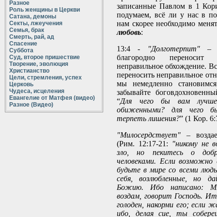
Разное
записанные Павлом в 1 Кор
Роль женщины в Церкви
подумаем, всё ли у нас в по
Сатана, демоны
нам скорее необходимо менят
Секты, лжеучения
Семья, брак
любовь
:
Смерть, рай, ад
Спасение
13:4 -
"Долготерпит"
– н
Суббота
благородно переносит
Суд, второе пришествие
Творение, эволюция
неправильное обхождение. Вс
Христианство
переносить неправильное отн
Цели, стремления, успех
мы немедленно становимся
Церковь
Чудеса, исцеления
забывайте боговдохновенны
Евангелие от Матфея (видео)
“
Для чего бы вам лучше
Разное (Видео)
обиженными? для чего б
терпеть лишения?
” (1 Кор. 6:
"Милосердствует"
– воздае
(Рим. 12:17-21:
"никому не в
зло, но пекитесь о доб
человеками. Если возможно
будьте в мире со всеми люд
себя, возлюбленные, но д
Божию. Ибо написано: М
воздам, говорит Господь. Ит
голоден, накорми его; если 
ибо, делая сие, ты собере