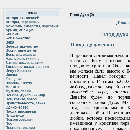
Темы:
Плод Духа (2)
Авторитет Писаний
Авторы, персонажи
[
Плод 
Алкоголь, сигареты, наркотики
Армия, милиция
Плод Духа 
Библия
Бог, Божество
Вера
Предыдущая часть
Вечеря, причастие
Воспитание детей
Деньги, финансы
В прошлой статье мы начали 
Жизнь христианина
угодных Богу. Господь о
Закон, грех, наказание
плодов от христиан. Это важ
Здоровье, красота, спорт
мы желаем быть вместе с Б
Иисус Христос
Иконы
вечности. Павел говорил
Крещение
послании к Галатам 5:22,2
Любовь, эгоизм
любовь, радость, мир, долгот
Молитва
Музыка, песни
милосердие, вера, кротос
Небеса, духовный мир
Давайте будем по порядк
Ной, ковчег, потоп
составные плода Духа. Мы
Нравственность, этика
том, что христианам в 
Одиночество
Пасха, праздники
доставало любви. Павел приз
Плод духа
любви, которая превосходи
Пожертвования
имевшиеся у христиан перв
Пост
Проповедование
проанализируем характе