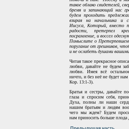
такое облако свидетелей, све
бремя и запинающий нас гр
будем проходить предлежа
взирая на начальника и с
Иисуса, Который, вместо 
радости, претерпел кре
посрамление, и воссел одесн
Помыслите о Претерпевшем
поругание от грешников, что
и не ослабеть душами вашим
Читая такое прекрасное опис
любви, давайте не будем за
любви. Имея всё остально
ничто, и без неё не будет на
Кор. 13:1-3).
Братья и сестры, давайте п
глаза и спросим себя, при
Духа, полны ли наши серд
нашим братьям и людям воо
чего мы ждем? Будем проси
нам приносить больше плода 
Предыдущая часть