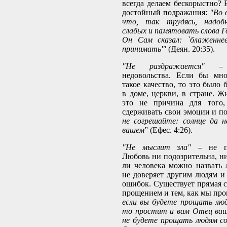
всегда делаем бескорыстно? 
достойный подражания:
"Во 
что, так трудясь, надоб
слабых и памятовать слова Г
Он Сам сказал: `блаженне
принимать'"
(Деян. 20:35).
"Не раздражается"
– н
недовольства. Если бы мно
такое качество, то это было
в доме, церкви, в стране. Ж
это не причина для того,
сдерживать свои эмоции и по
не согрешайте: солнце да н
вашем
” (Ефес. 4:26).
"Не мыслит зла"
– не по
Любовь ни подозрительна, ни
ли человека можно назвать
не доверяет другим людям и
ошибок. Существует прямая 
прощением и тем, как мы про
если вы будете прощать люд
то простит и вам Отец ваш
не будете прощать людям со