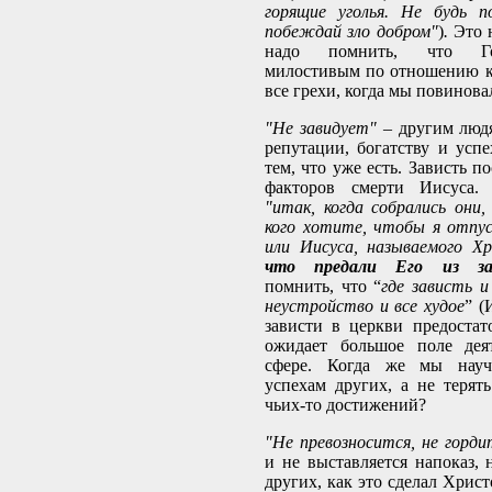
горящие уголья. Не будь п
побеждай зло добром"
)
.
Это н
надо помнить, что Го
милостивым по отношению к
все грехи, когда мы повинова
"Не завидует"
– другим людя
репутации, богатству и успе
тем, что уже есть. Зависть 
факторов смерти Иисуса. 
"итак, когда собрались они,
кого хотите, чтобы я отпус
или Иисуса, называемого 
что предали Его из за
помнить, что “
где зависть и
неустройство и все худое
” (
зависти в церкви предостат
ожидает большое поле дея
сфере. Когда же мы нау
успехам других, а не терять
чьих-то достижений?
"Не превозносится, не горди
и не выставляется напоказ, 
других, как это сделал Христ