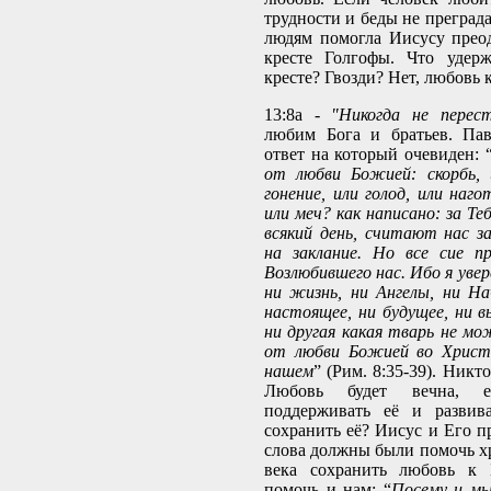
трудности и беды не преград
людям помогла Иисусу прео
кресте Голгофы. Что удер
кресте? Гвозди? Нет, любовь 
13:8а -
"Никогда не перес
любим Бога и братьев. Пав
ответ на который очевиден: 
от любви Божией: скорбь, 
гонение, или голод, или наго
или меч? как написано: за Т
всякий день, считают нас за
на заклание. Но все сие п
Возлюбившего нас. Ибо я увер
ни жизнь, ни Ангелы, ни На
настоящее, ни будущее, ни в
ни другая какая тварь не м
от любви Божией во Христе
нашем
” (Рим. 8:35-39). Никт
Любовь будет вечна, 
поддерживать её и развив
сохранить её? Иисус и Его 
слова должны были помочь х
века сохранить любовь к 
помочь и нам: “
Посему и мы,