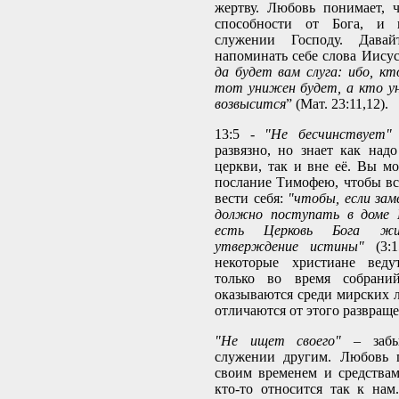
жертву. Любовь понимает, 
способности от Бога, и 
служении Господу. Давай
напоминать себе слова Иисус
да будет вам слуга: ибо, кт
тот унижен будет, а кто у
возвысится
” (Мат. 23:11,12).
13:5 -
"Не бесчинствует"
развязно, но знает как надо
церкви, так и вне её. Вы мо
послание Тимофею, чтобы вс
вести себя:
"чтобы, если зам
должно поступать в доме 
есть Церковь Бога жи
утверждение истины"
(3:1
некоторые христиане веду
только во время собрани
оказываются среди мирских л
отличаются от этого развраще
"Не ищет своего"
– забы
служении другим. Любовь г
своим временем и средствам
кто-то относится так к на