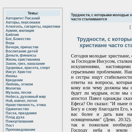
Темы:
Трудности, с которыми молодые 
Авторитет Писаний
часто сталкиваются
Авторы, персонажи
Алкоголь, сигареты, наркотики
[
Армия, милиция
Библия
Трудности, с котор
Бог, Божество
Вера
христиане часто с
Вечеря, причастие
Воспитание детей
Деньги, финансы
Сегодня молодые христиане, 
Жизнь христианина
за Господом Иисусом, сталки
Закон, грех, наказание
искушениями, настоящим
Здоровье, красота, спорт
серьезными проблемами. На
Иисус Христос
Иконы
и сестры ищут стабильност
Крещение
ответы на вопросы, которы
Любовь, эгоизм
кому или чему должны мы н
Молитва
Музыка, песни
будет ли мудрым, если мы 
Небеса, духовный мир
апостол Павел однажды сказ
Ной, ковчег, потоп
Ефеса? Он сказал: "И ныне п
Нравственность, этика
Богу и слову благодати Его,
Одиночество
Пасха, праздники
вас более и дать вам на
Плод духа
освященными" (Деян. 20:32).
Пожертвования
так и пожилым необходи
Пост
Проповедование
Господу неба и земли