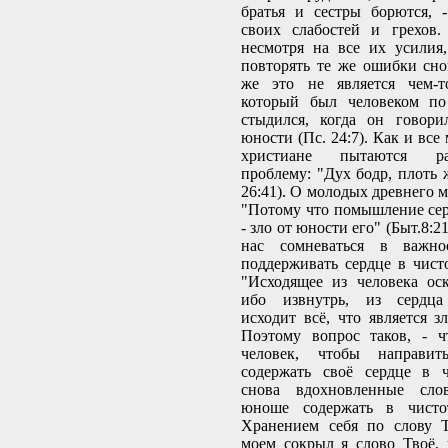
братья и сестры борются, 
своих слабостей и грехов.
несмотря на все их усилия
повторять те же ошибки сно
же это не является чем-т
который был человеком по
стыдился, когда он говори
юности (Пс. 24:7). Как и вс
христиане пытаются р
проблему: "Дух бодр, плоть 
26:41). О молодых древнего м
"Потому что помышление сер
- зло от юности его" (Быт.8:2
нас сомневаться в важно
поддерживать сердце в чисто
"Исходящее из человека оск
ибо извнутрь, из сердца ч
исходит всё, что является зл
Поэтому вопрос таков, - ч
человек, чтобы направи
содержать своё сердце в ч
снова вдохновленные сло
юноше содержать в чисто
Хранением себя по слову Т
моем сокрыл я слово Твоё,