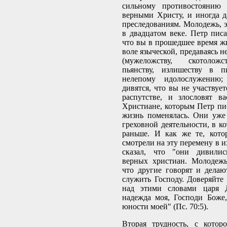
сильному противостоянию
верными Христу, и иногда 
преследованиям. Молодежь, э
в двадцатом веке. Петр писа
что вы в прошедшее время ж
воле языческой, предаваясь н
(мужеложству, скотоложс
пьянству, излишеству в
нелепому идолослужению
дивятся, что вы не участвуе
распутстве, и злословят вас
Христиане, которым Петр пис
жизнь поменялась. Они уже
греховной деятельности, в к
раньше. И как же те, кото
смотрели на эту перемену в 
сказал, что "они дивилис
верных христиан. Молодежь
что другие говорят и делаю
служить Господу. Доверяйте
над этими словами царя 
надежда моя, Господи Боже
юности моей" (Пс. 70:5).
Вторая трудность, с кото