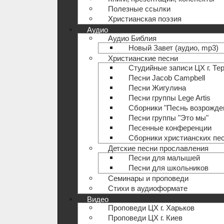
Полезные ccылки
Христианская поэзия
Аудио
Аудио Библия
Новый Завет (аудио, mp3)
Христианские песни
Студийные записи ЦХ г. Те
Песни Jacob Campbell
Песни Жигулина
Песни группы Lege Artis
Сборники "Песнь возрожде
Песни группы "Это мы"
Песенные конференции
Сборники христианских пе
Детские песни прославления
Песни для малышей
Песни для школьников
Семинары и проповеди
Стихи в аудиоформате
Видео
Проповеди ЦХ г. Харьков
Проповеди ЦХ г. Киев