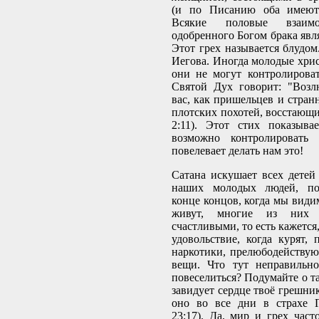
(и по Писанию оба имеют 
Всякие половые взаим
одобренного Богом брака явл
Этот грех называется блудом
Иегова. Иногда молодые хрис
они не могут контролирова
Святой Дух говорит: "Воз
вас, как пришельцев и странн
плотских похотей, восстающи
2:11). Этот стих показыва
возможно контролировать
повелевает делать нам это!
Сатана искушает всех детей
наших молодых людей, по
конце концов, когда мы види
живут, многие из них 
счастливыми, то есть кажется
удовольствие, когда курят, 
наркотики, прелюбодействую
вещи. Что тут неправильно
повеселиться? Подумайте о та
завидует сердце твоё грешник
оно во все дни в страхе Г
23:17). Да, мир и грех част