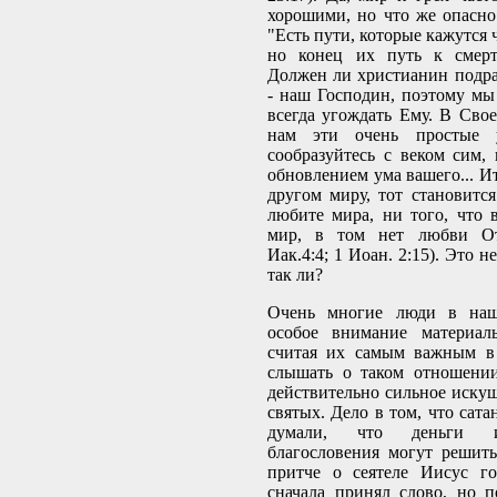
хорошими, но что же опасн
"Есть пути, которые кажутся
но конец их путь к смерти
Должен ли христианин подр
- наш Господин, поэтому мы
всегда угождать Ему. В Сво
нам эти очень простые 
сообразуйтесь с веком сим, 
обновлением ума вашего... Ит
другом миру, тот становится
любите мира, ни того, что 
мир, в том нет любви От
Иак.4:4; 1 Иоан. 2:15). Это н
так ли?
Очень многие люди в наш
особое внимание материал
считая их самым важным в
слышать о таком отношении
действительно сильное иску
святых. Дело в том, что сата
думали, что деньги и
благословения могут решит
притче о сеятеле Иисус го
сначала принял слово, но 