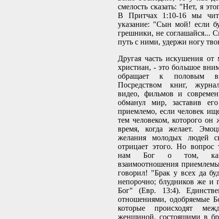
смелость сказать: "Нет, я это
В Притчах 1:10-16 мы чит
указание: "Сын мой! если бу
грешники, не соглашайся... 
путь с ними, удержи ногу тво
Другая часть искушения от
христиан, - это большое вни
обращает к половым вза
Посредством книг, журнал
видео, фильмов и современ
обманул мир, заставив его
приемлемо, если человек ище
тем человеком, которого он 
время, когда желает. Эмо
желания молодых людей с
отрицает этого. Но вопрос 
нам Бог о том, каки
взаимоотношения приемлемы,
говорил! "Брак у всех да бу
непорочно; блудников же и 
Бог" (Евр. 13:4). Единст
отношениями, одобряемые Бо
которые происходят ме
женщиной, состоящими в бр