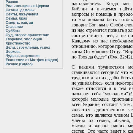
Разное
наставлением. Когда мы
Роль женщины в Церкви
Библии и пытаемся найти
Сатана, демоны
вопросы и помощь в преодо
Секты, лжеучения
Семья, брак
то мы должны быть готовы
Смерть, рай, ад
говорит Бог нам в Своём сло
Спасение
из нас стремится познать во
Суббота
Суд, второе пришествие
соответствии с ней, а не п
Творение, эволюция
Каждому из нас необходим
Христианство
отношению, которое продемо
Цели, стремления, успех
когда Он молился Отцу: "Впр
Церковь
Чудеса, исцеления
но Твоя да будет" (Лук. 22:42)
Евангелие от Матфея (видео)
Разное (Видео)
С какими трудностями мо
сталкиваются сегодня? Что же
трудным для них, дабы быть 
не удивляйтесь, если некотор
также относятся и к тем и
называет себя "молодыми")?
которой молодые христиане
всей Украине, состоит в том,
являются единственным че
семье, кто является членом 
Члены их семей, обычно, 
мысли и жизни наших мо
сестер. Это часто ведет к к