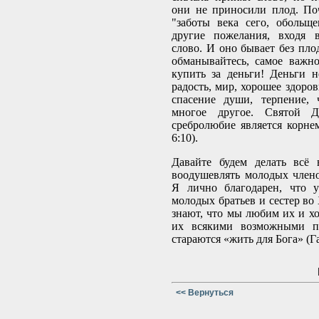
они не приносили плод. По
"заботы века сего, обольщ
другие пожелания, входя 
слово. И оно бывает без плод
обманывайтесь, самое важн
купить за деньги! Деньги н
радость, мир, хорошее здоров
спасение души, терпение, 
многое другое. Святой Д
сребролюбие является корнем
6:10).
Давайте будем делать всё 
воодушевлять молодых член
Я лично благодарен, что 
молодых братьев и сестер во
знают, что мы любим их и х
их всякими возможными пу
стараются «жить для Бога» (Га
<< Вернуться