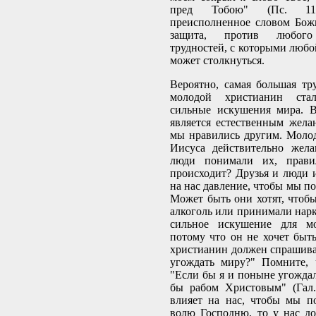
пред Тобою" (Пс. 118:
преисполненное словом Бож
защита, против любог
трудностей, с которыми любо
может столкнуться.
Вероятно, самая большая тру
молодой христианин стал
сильные искушения мира. В
является естественным желан
мы нравились другим. Моло
Иисуса действительно жела
люди понимали их, прав
происходит? Друзья и люди 
на нас давление, чтобы мы по
Может быть они хотят, чтоб
алкоголь или принимали нарк
сильное искушение для мо
потому что он не хочет быт
христианин должен спрашиват
угождать миру?" Помните, 
"Если бы я и поныне угождал
бы рабом Христовым" (Гал.
влияет на нас, чтобы мы п
волю Господню, то у нас д